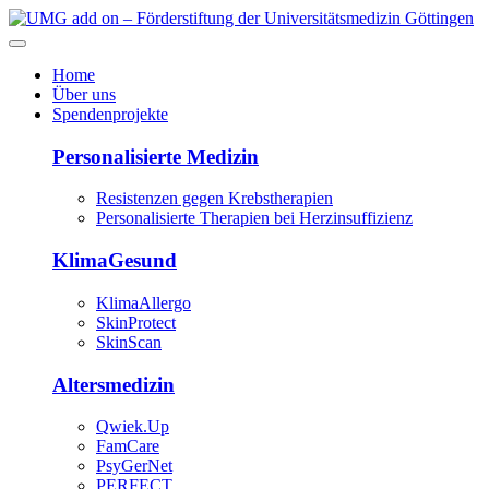
Home
Über uns
Spendenprojekte
Personalisierte Medizin
Resistenzen gegen Krebstherapien
Personalisierte Therapien bei Herzinsuffizienz
KlimaGesund
KlimaAllergo
SkinProtect
SkinScan
Altersmedizin
Qwiek.Up
FamCare
PsyGerNet
PERFECT