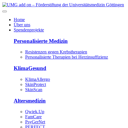
Home
Über uns
Spendenprojekte
Personalisierte Medizin
Resistenzen gegen Krebstherapien
Personalisierte Therapien bei Herzinsuffizienz
KlimaGesund
KlimaAllergo
SkinProtect
SkinScan
Altersmedizin
Qwiek.Up
FamCare
PsyGerNet
PERFECT