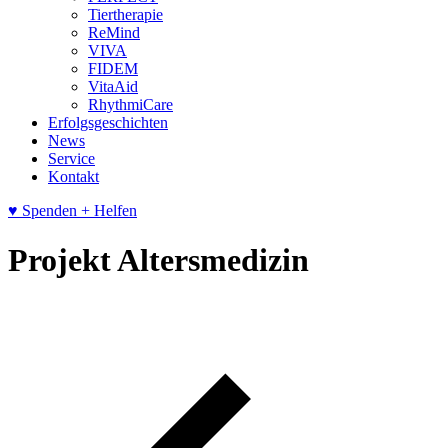
Tiertherapie
ReMind
VIVA
FIDEM
VitaAid
RhythmiCare
Erfolgsgeschichten
News
Service
Kontakt
♥
Spenden
+ Helfen
Projekt Altersmedizin