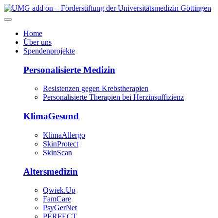
Home
Über uns
Spendenprojekte
Personalisierte Medizin
Resistenzen gegen Krebstherapien
Personalisierte Therapien bei Herzinsuffizienz
KlimaGesund
KlimaAllergo
SkinProtect
SkinScan
Altersmedizin
Qwiek.Up
FamCare
PsyGerNet
PERFECT