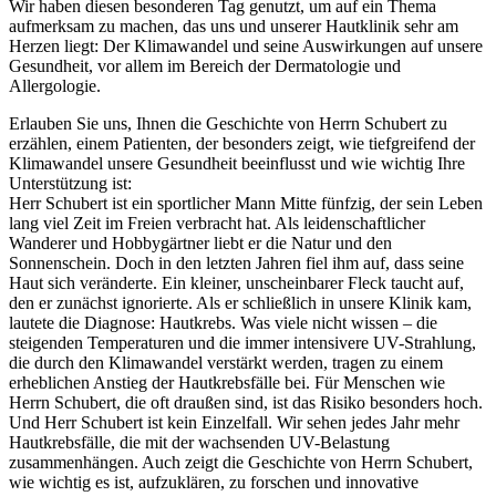
Wir haben diesen besonderen Tag genutzt, um auf ein Thema
aufmerksam zu machen, das uns und unserer Hautklinik sehr am
Herzen liegt: Der Klimawandel und seine Auswirkungen auf unsere
Gesundheit, vor allem im Bereich der Dermatologie und
Allergologie.
Erlauben Sie uns, Ihnen die Geschichte von Herrn Schubert zu
erzählen, einem Patienten, der besonders zeigt, wie tiefgreifend der
Klimawandel unsere Gesundheit beeinflusst und wie wichtig Ihre
Unterstützung ist:
Herr Schubert ist ein sportlicher Mann Mitte fünfzig, der sein Leben
lang viel Zeit im Freien verbracht hat. Als leidenschaftlicher
Wanderer und Hobbygärtner liebt er die Natur und den
Sonnenschein. Doch in den letzten Jahren fiel ihm auf, dass seine
Haut sich veränderte. Ein kleiner, unscheinbarer Fleck taucht auf,
den er zunächst ignorierte. Als er schließlich in unsere Klinik kam,
lautete die Diagnose: Hautkrebs. Was viele nicht wissen – die
steigenden Temperaturen und die immer intensivere UV-Strahlung,
die durch den Klimawandel verstärkt werden, tragen zu einem
erheblichen Anstieg der Hautkrebsfälle bei. Für Menschen wie
Herrn Schubert, die oft draußen sind, ist das Risiko besonders hoch.
Und Herr Schubert ist kein Einzelfall. Wir sehen jedes Jahr mehr
Hautkrebsfälle, die mit der wachsenden UV-Belastung
zusammenhängen. Auch zeigt die Geschichte von Herrn Schubert,
wie wichtig es ist, aufzuklären, zu forschen und innovative